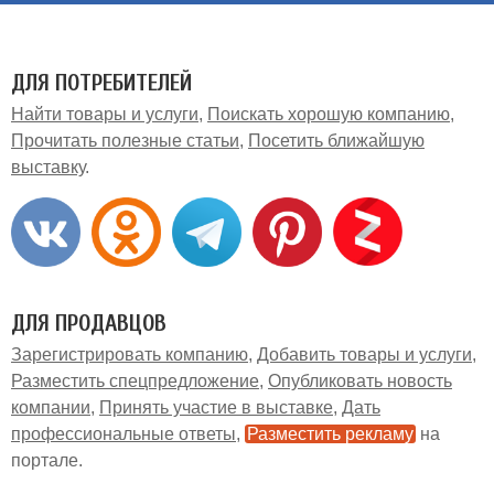
ДЛЯ ПОТРЕБИТЕЛЕЙ
Найти товары и услуги
Поискать хорошую компанию
Прочитать полезные статьи
Посетить ближайшую
выставку
ДЛЯ ПРОДАВЦОВ
Зарегистрировать компанию
Добавить товары и услуги
Разместить спецпредложение
Опубликовать новость
компании
Принять участие в выставке
Дать
профессиональные ответы
Разместить рекламу
на
портале