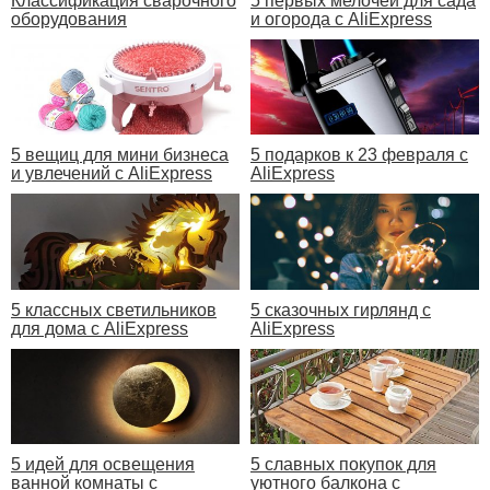
Классификация сварочного
5 первых мелочей для сада
оборудования
и огорода с AliExpress
5 вещиц для мини бизнеса
5 подарков к 23 февраля с
и увлечений с AliExpress
AliExpress
5 классных светильников
5 сказочных гирлянд с
для дома с AliExpress
AliExpress
5 идей для освещения
5 славных покупок для
ванной комнаты с
уютного балкона с