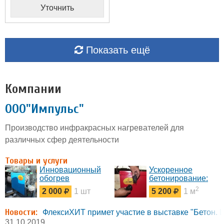
Уточнить
Показать ещё
Компании
ООО"Импульс"
Производство инфракрасных нагревателей для
различных сфер деятельности
Товары и услуги
Инновационный
Ускоренное
обогрев
бетонирование:
банкоматов от
термовкладыши
2
2 000
1 шт
5 200
1 м
компании
для опалубок
«ФлексиХИТ».
Новости:
ФлексиХИТ примет участие в выставке "Бетон. 
31.10.2019