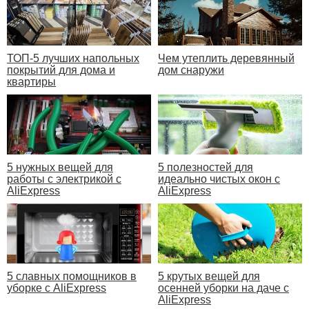
ТОП-5 лучших напольных
Чем утеплить деревянный
покрытий для дома и
дом снаружи
квартиры
5 нужных вещей для
5 полезностей для
работы с электрикой с
идеально чистых окон с
AliExpress
AliExpress
5 славных помощников в
5 крутых вещей для
уборке с AliExpress
осенней уборки на даче с
AliExpress