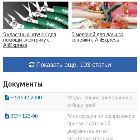
5 классных штучек для
5 мелочей для дачи за
помощи электрику с
копейки с AliExpress
AliExpress
Показать ещё. 103 статьи
Документы
Р 51592-2000
"Вода. Общие требования к
отбору проб"
ВСН 123-90
"Инструкция по оформлению
приемо-сдаточной
документации по
электромонтажным