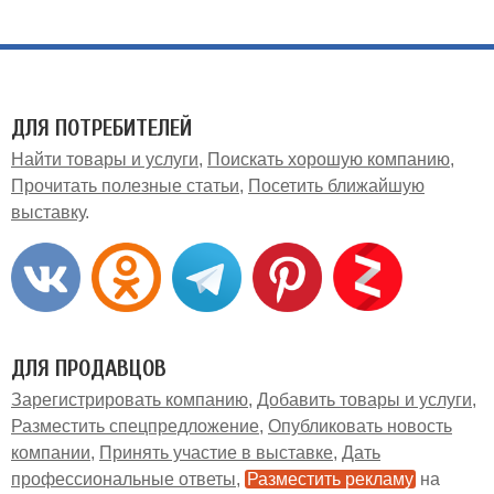
ДЛЯ ПОТРЕБИТЕЛЕЙ
Найти товары и услуги
Поискать хорошую компанию
Прочитать полезные статьи
Посетить ближайшую
выставку
ДЛЯ ПРОДАВЦОВ
Зарегистрировать компанию
Добавить товары и услуги
Разместить спецпредложение
Опубликовать новость
компании
Принять участие в выставке
Дать
профессиональные ответы
Разместить рекламу
на