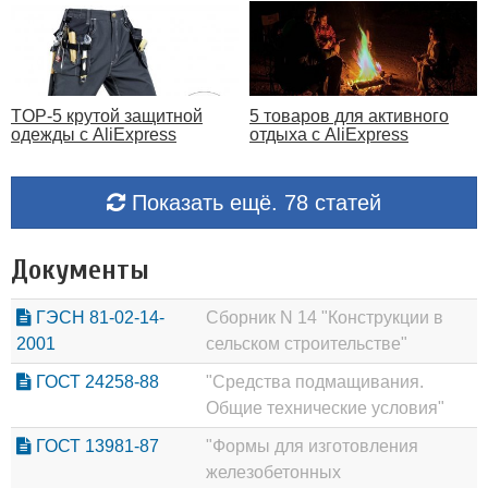
TOP-5 крутой защитной
5 товаров для активного
одежды с AliExpress
отдыха с AliExpress
Показать ещё. 78 статей
Документы
ГЭСН 81-02-14-
Сборник N 14 "Конструкции в
2001
сельском строительстве"
ГОСТ 24258-88
"Средства подмащивания.
Общие технические условия"
ГОСТ 13981-87
"Формы для изготовления
железобетонных