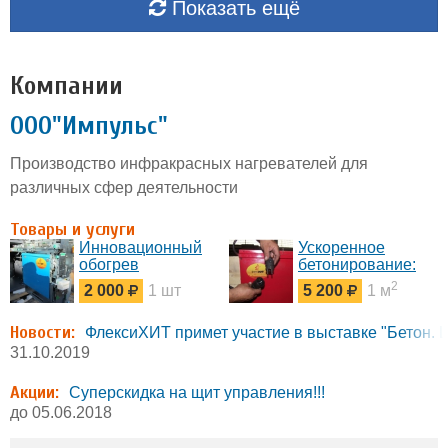
Показать ещё
Компании
ООО"Импульс"
Производство инфракрасных нагревателей для
различных сфер деятельности
Товары и услуги
Инновационный
Ускоренное
обогрев
бетонирование:
банкоматов от
термовкладыши
2
2 000
1 шт
5 200
1 м
компании
для опалубок
«ФлексиХИТ».
Новости:
ФлексиХИТ примет участие в выставке "Бетон. 
31.10.2019
Акции:
Суперскидка на щит управления!!!
до 05.06.2018