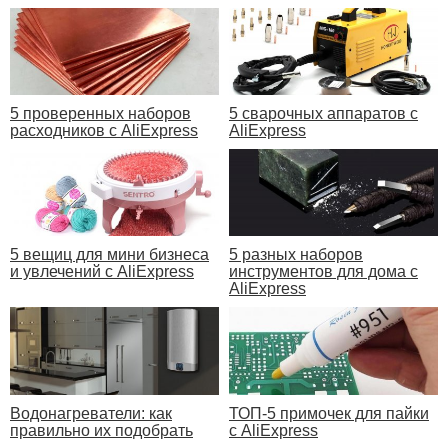
5 проверенных наборов
5 сварочных аппаратов с
расходников с AliExpress
AliExpress
5 вещиц для мини бизнеса
5 разных наборов
и увлечений с AliExpress
инструментов для дома с
AliExpress
Водонагреватели: как
ТОП-5 примочек для пайки
правильно их подобрать
с AliExpress