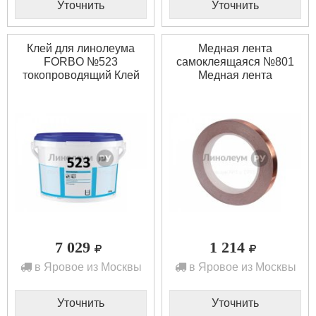
Уточнить
Уточнить
Клей для линолеума
Медная лента
FORBO №523
cамоклеящаяся №801
токопроводящий Клей
Медная лента
для линолеума FORBO
cамоклеящаяся №801
№523 токопроводящий
(1шт)
(12кг)
7 029
1 214
в Яровое из Москвы
в Яровое из Москвы
Уточнить
Уточнить