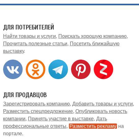
ДЛЯ ПОТРЕБИТЕЛЕЙ
Найти товары и услуги
Поискать хорошую компанию
Прочитать полезные статьи
Посетить ближайшую
выставку
ДЛЯ ПРОДАВЦОВ
Зарегистрировать компанию
Добавить товары и услуги
Разместить спецпредложение
Опубликовать новость
компании
Принять участие в выставке
Дать
профессиональные ответы
Разместить рекламу
на
портале